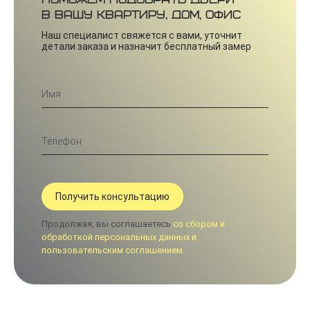
в вашу квартиру, дом, офис
Наш специалист свяжется с вами, уточнит
детали заказа и назначит бесплатный замер
Продолжая, вы соглашаетесь
со сбором и
обработкой персональных данных и
пользовательским соглашением.