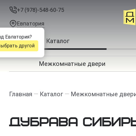
+7 (978)-548-60-75
Евпатория
од
Евпатория
?
Каталог
ыбрать другой
Межкомнатные двери
Главная
—
Каталог
—
Межкомнатные двер
Дубрава Сибир