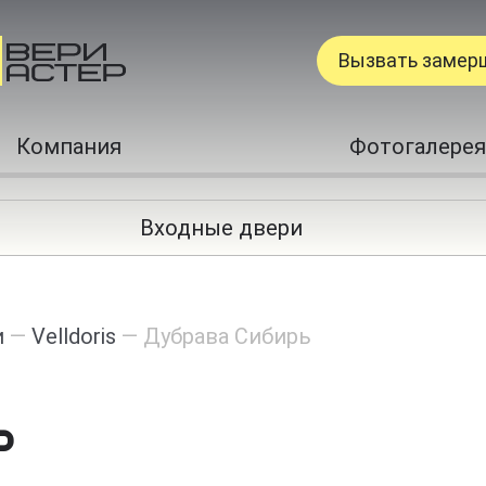
Вызвать замер
Компания
Фотогалерея
Входные двери
и
—
Velldoris
—
Дубрава Сибирь
ь