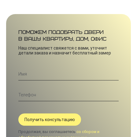
Поможем подобрать двери
в вашу квартиру, дом, офис
Наш специалист свяжется с вами, уточнит
детали заказа и назначит бесплатный замер
Продолжая, вы соглашаетесь
со сбором и