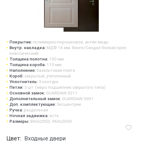
Покрытие:
полимерно-порошковое, антик-медь
Внутр. накладка:
МДФ 16 мм. Венге/Сандал белый/орех
классический
Толщина полотна:
100 мм.
Толщина короба:
110 мм.
Наполнение:
базальтовая плита
Короб:
закрытый, утепленный
Уплотнитель:
3 контура
Петли:
3 шт. (евро подшипник закрытого типа)
Основной замок:
GUARDIAN 3211
Дополнительный замок:
GUARDIAN 3001
Доп. комплектующие:
Эксцентрик
Ручка:
раздельная
Ночная задвижка:
есть
Размеры:
860х2050, 960х2050
Цвет:
Входные двери