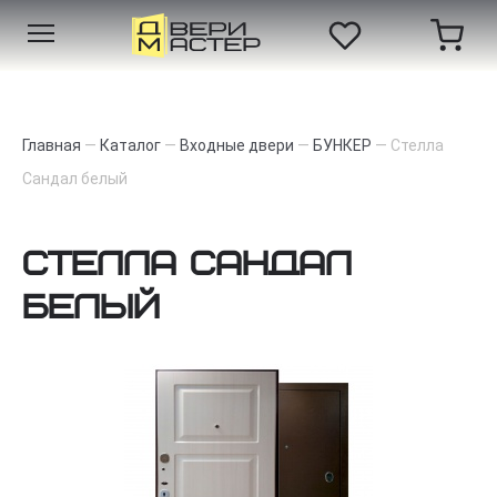
Главная
—
Каталог
—
Входные двери
—
БУНКЕР
—
Стелла
Сандал белый
Стелла Сандал
белый