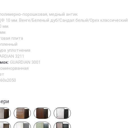
полимерно-порошковая, медный антик
Ф 10 мм. Венге/Беленый дуб/Сандал белый/Орех классический
0 мм.
 мм.
товая плита
епленный
ура уплотнения
ARDIAN 3211
мок:
GUARDIAN 3001
роминорванная
ет
960х2050
вери