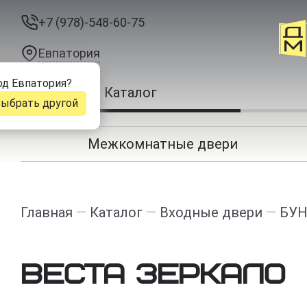
+7 (978)-548-60-75
Евпатория
од
Евпатория
?
Каталог
ыбрать другой
Межкомнатные двери
Главная
—
Каталог
—
Входные двери
—
БУН
Веста Зеркало