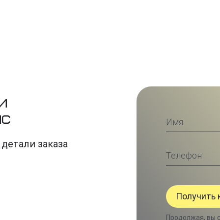
и
ис
 детали заказа
Продолжая, вы 