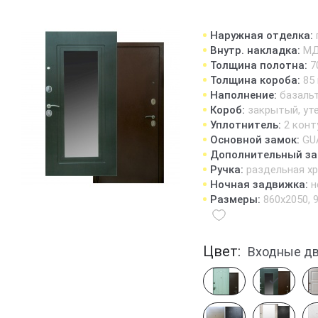
Наружная отделка:
Внутр. накладка:
МД
Толщина полотна:
7
Толщина короба:
85
Наполнение:
базаль
Короб:
закрытый, ут
Уплотнитель:
2 конт
Основной замок:
GU
Дополнительный за
Ручка:
раздельная х
Ночная задвижка:
н
Размеры:
860х2050, 
Цвет:
Входные д