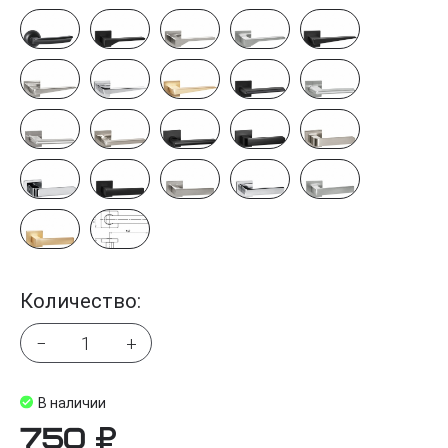
Количество:
−
+
В наличии
750