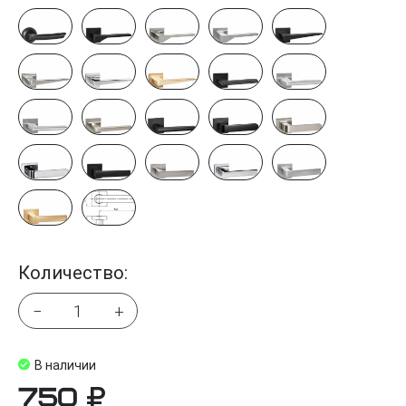
Количество:
−
+
В наличии
750