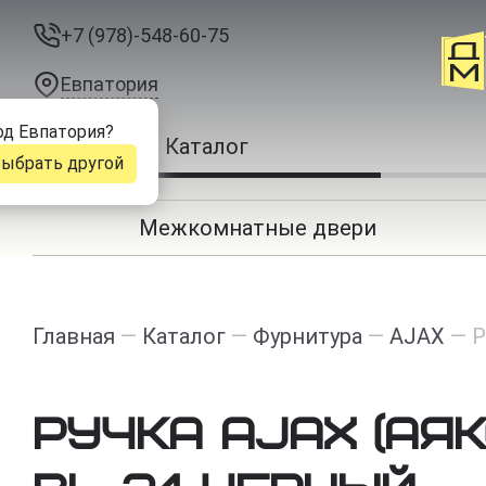
+7 (978)-548-60-75
Евпатория
од
Евпатория
?
Каталог
ыбрать другой
Межкомнатные двери
Главная
—
Каталог
—
Фурнитура
—
AJAX
—
Р
Ручка Ajax (Аякс