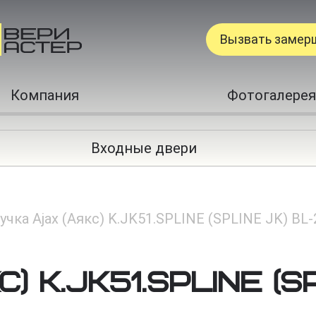
Вызвать замер
Компания
Фотогалерея
Входные двери
учка Ajax (Аякс) K.JK51.SPLINE (SPLINE JK) BL
) K.JK51.SPLINE (S